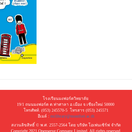
โรงเรียนมงฟอร์ตวิทยาลัย
19/1 ถนนมงฟอร์ต ต.ท่าศาลา อ.เมือง จ.เชียงใหม่ 50000
โทรศัพท์. (053) 245570-5 โทรสาร (053) 245571
อีเมล์ :
mclibrary@montfort.ac.th
สงวนลิขสิทธิ์ © พ.ศ. 2557-2564 โดย บริษัท โอเพ่นเซิร์ฟ จำกัด
Copyright 2021 Openserve Company Limited. All rights reserved.