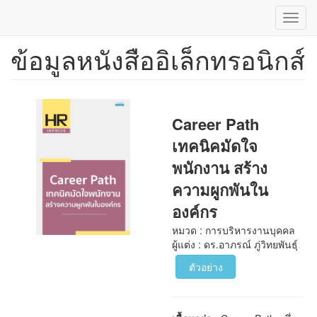
Toggl
navig
ข้อมูลหนังสืออิเล็กทรอนิกส์
ข้าม
ไป
ยัง
เนื้อหา
หลัก
Career Path
เทคนิคมัดใจ
พนักงาน สร้าง
ความผูกพันใน
องค์กร
หมวด : การบริหารงานบุคคล
ผู้แต่ง : ดร.อาภรณ์ ภู่วิทยพันธุ์
ตัวอย่าง