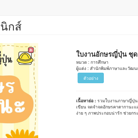
นิกส์
ใบงานอักษรญี่ปุ่น ช
หมวด : การศึกษา
ผู้แต่ง : สำนักพิมพ์ภาษาและวัฒ
ตัวอย่าง
เนื้อหาย่อ :
รวมใบงานภาษาญี่ปุ่น 
เขียน จดจำจดอักษรคาตากานะและคำ
ง่าย ๆ ภาพประกอบน่ารัก ช่วยกระตุ