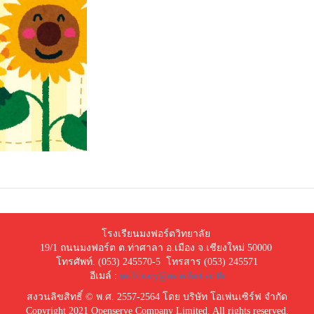
โรงเรียนมงฟอร์ตวิทยาลัย
19/1 ถนนมงฟอร์ต ต.ท่าศาลา อ.เมือง จ.เชียงใหม่ 50000
โทรศัพท์. (053) 245570-5 โทรสาร (053) 245571
อีเมล์ :
mclibrary@montfort.ac.th
สงวนลิขสิทธิ์ © พ.ศ. 2557-2564 โดย บริษัท โอเพ่นเซิร์ฟ จำกัด
Copyright 2021 Openserve Company Limited. All rights reserved.