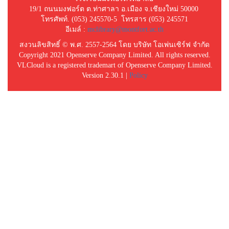
19/1 ถนนมงฟอร์ต ต.ท่าศาลา อ.เมือง จ.เชียงใหม่ 50000
โทรศัพท์. (053) 245570-5 โทรสาร (053) 245571
อีเมล์ :
mclibrary@montfort.ac.th
สงวนลิขสิทธิ์ © พ.ศ. 2557-2564 โดย บริษัท โอเพ่นเซิร์ฟ จำกัด
Copyright 2021 Openserve Company Limited. All rights reserved.
VLCloud is a registered trademart of Openserve Company Limited.
Version 2.30.1 |
Policy