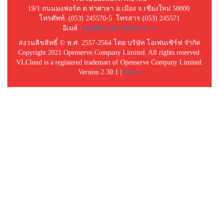
19/1 ถนนมงฟอร์ต ต.ท่าศาลา อ.เมือง จ.เชียงใหม่ 50000
โทรศัพท์. (053) 245570-5 โทรสาร (053) 245571
อีเมล์ :
mclibrary@montfort.ac.th
สงวนลิขสิทธิ์ © พ.ศ. 2557-2564 โดย บริษัท โอเพ่นเซิร์ฟ จำกัด
Copyright 2021 Openserve Company Limited. All rights reserved.
VLCloud is a registered trademart of Openserve Company Limited.
Version 2.30.1 |
Policy