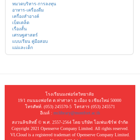
หมวดบริหาร-การลงทุน
อาหาร-เครื่องดื่ม
เครื่องสำอางค์
เบ็ดเตล็ด
เรื่องสั้น
เศรษฐศาสตร์
แบบเรียน คู่มือสอบ
แม่และเด็ก
โรงเรียนมงฟอร์ตวิทยาลัย
19/1 ถนนมงฟอร์ต ต.ท่าศาลา อ.เมือง จ.เชียงใหม่ 50000
โทรศัพท์. (053) 245570-5 โทรสาร (053) 245571
อีเมล์ :
mclibrary@montfort.ac.th
สงวนลิขสิทธิ์ © พ.ศ. 2557-2564 โดย บริษัท โอเพ่นเซิร์ฟ จำกัด
Copyright 2021 Openserve Company Limited. All rights reserved.
VLCloud is a registered trademart of Openserve Company Limited.