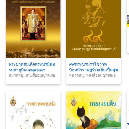
พระบาทสมเด็จพระปรมินท
๙๙พระบรมราโชวาท
รมหาภูมิพลอดุลยเดช
น้อมนำราษฎร์ร่มเย็นเป็นสุข
หมวดหมู่: หนังสืออนุญาตเผย
หมวดหมู่: หนังสืออนุญาตเผย
ศานต์
แพร่สำนักพิมพ์
แพร่สำนักพิมพ์