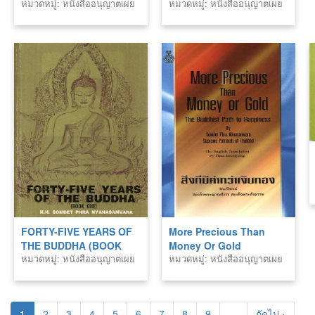
หมวดหมู่: หนังสืออนุญาตเผย
หมวดหมู่: หนังสืออนุญาตเผย
แพร่สำนักพิมพ์
แพร่สำนักพิมพ์
FORTY-FIVE YEARS OF
More Precious Than
THE BUDDHA (BOOK
Money Or Gold
หมวดหมู่: หนังสืออนุญาตเผย
หมวดหมู่: หนังสืออนุญาตเผย
ONE)
แพร่สำนักพิมพ์
แพร่สำนักพิมพ์
1
2
3
4
5
6
7
8
9
…
ถัดไป ›