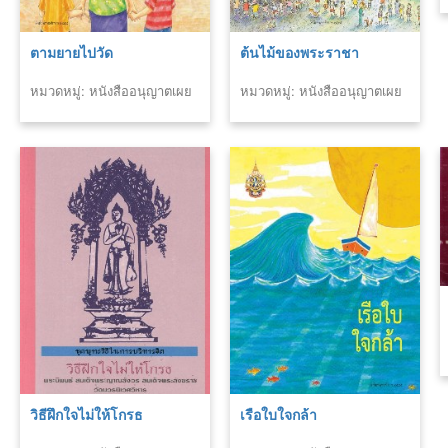
ตามยายไปวัด
ต้นไม้ของพระราชา
หมวดหมู่: หนังสืออนุญาตเผย
หมวดหมู่: หนังสืออนุญาตเผย
แพร่สำนักพิมพ์
แพร่สำนักพิมพ์
วิธีฝึกใจไม่ให้โกรธ
เรือใบใจกล้า