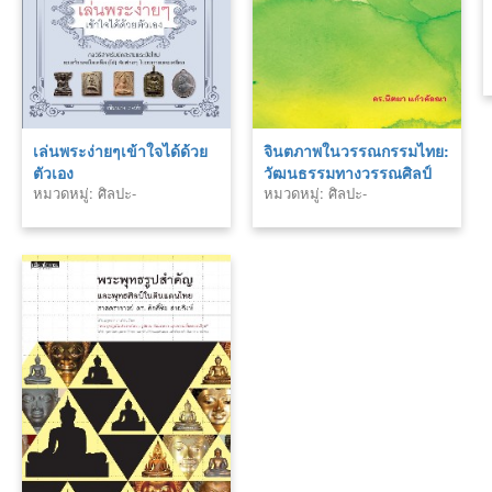
เล่นพระง่ายๆเข้าใจได้ด้วย
จินตภาพในวรรณกรรมไทย:
ตัวเอง
วัฒนธรรมทางวรรณศิลป์
หมวดหมู่: ศิลปะ-
หมวดหมู่: ศิลปะ-
การสืบสรรค์ และแนวทาง
สถาปัตยกรรม
สถาปัตยกรรม
การศึกษา