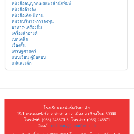
หนังสืออนุญาตเผยแพร่สำนักพิมพ์
หนังสืออ้างอิง
หนังสือเด็ก-นิทาน
หมวดบริหาร-การลงทุน
อาหาร-เครื่องดื่ม
เครื่องสำอางค์
เบ็ดเตล็ด
เรื่องสั้น
เศรษฐศาสตร์
แบบเรียน คู่มือสอบ
แม่และเด็ก
โรงเรียนมงฟอร์ตวิทยาลัย
19/1 ถนนมงฟอร์ต ต.ท่าศาลา อ.เมือง จ.เชียงใหม่ 50000
โทรศัพท์. (053) 245570-5 โทรสาร (053) 245571
อีเมล์ :
mclibrary@montfort.ac.th