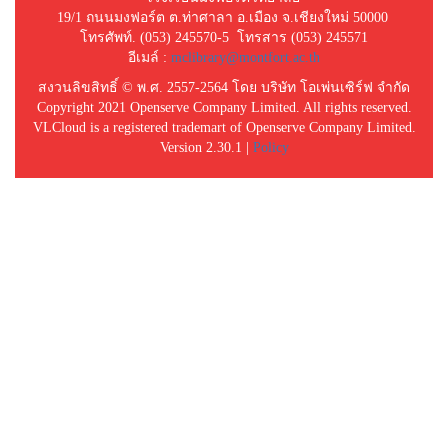
19/1 ถนนมงฟอร์ต ต.ท่าศาลา อ.เมือง จ.เชียงใหม่ 50000
โทรศัพท์. (053) 245570-5 โทรสาร (053) 245571
อีเมล์ :
mclibrary@montfort.ac.th
สงวนลิขสิทธิ์ © พ.ศ. 2557-2564 โดย บริษัท โอเพ่นเซิร์ฟ จำกัด
Copyright 2021 Openserve Company Limited. All rights reserved.
VLCloud is a registered trademart of Openserve Company Limited.
Version 2.30.1 |
Policy