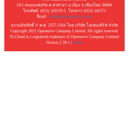
19/1 ถนนมงฟอร์ต ต.ท่าศาลา อ.เมือง จ.เชียงใหม่ 50000
โทรศัพท์. (053) 245570-5 โทรสาร (053) 245571
อีเมล์ :
mclibrary@montfort.ac.th
สงวนลิขสิทธิ์ © พ.ศ. 2557-2564 โดย บริษัท โอเพ่นเซิร์ฟ จำกัด
Copyright 2021 Openserve Company Limited. All rights reserved.
VLCloud is a registered trademart of Openserve Company Limited.
Version 2.30.1 |
Policy