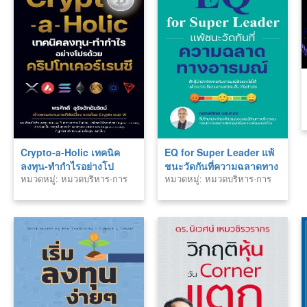
Crypto-a-Holic เทคนิค
EQ for Super Leader แพ้
ลงทุน-ทำกำไรอย่างโป
ชนะวัดกันที่ความฉลาดทาง
หมวดหมู่: หมวดบริหาร-การ
หมวดหมู่: หมวดบริหาร-การ
รด้วยคริปโทเคอร์เรนซี
อารมณ์
ลงทุน
ลงทุน