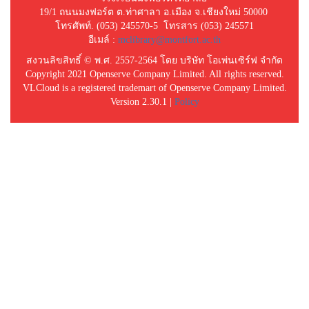
19/1 ถนนมงฟอร์ต ต.ท่าศาลา อ.เมือง จ.เชียงใหม่ 50000
โทรศัพท์. (053) 245570-5 โทรสาร (053) 245571
อีเมล์ :
mclibrary@montfort.ac.th
สงวนลิขสิทธิ์ © พ.ศ. 2557-2564 โดย บริษัท โอเพ่นเซิร์ฟ จำกัด
Copyright 2021 Openserve Company Limited. All rights reserved.
VLCloud is a registered trademart of Openserve Company Limited.
Version 2.30.1 |
Policy